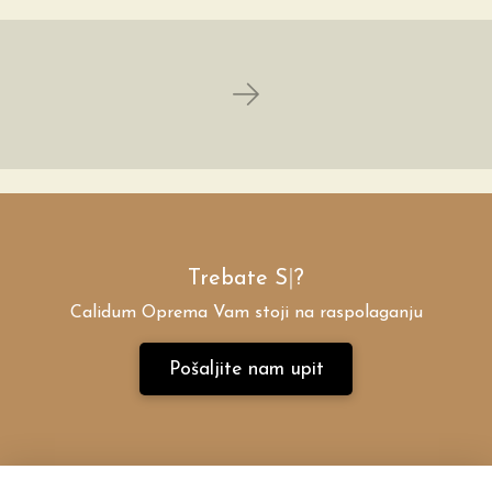
Next
Trebate
Vl
|
?
Calidum Oprema Vam stoji na raspolaganju
Pošaljite nam upit