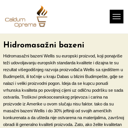
Hidromasažni bazeni
Hidromasažni bazeni Wellis su europski proizvod, koji ponajviše
teži udovoljavanju europskih standarda kvalitete i dizajna te su
rezultat višegodišnjeg razvoja proizvođača Wellis sa sjedištem u
Budimpešti, ili točnije u kraju Dabas u blizini Budimpešte, gdje se
nalazi i veliki proizvodni pogon. Ideja da se kupcu ponudi
vrhunska kvaliteta po povoljnoj cijeni uz odličnu podršku se sada
ostvarila. Troškovi prekooceanskog prijevoza i carina na
proizvode iz Amerike u ovom slučaju nisu faktor. tako da su
masažni bazeni Wellis i do 30% jeftiniji od svojih američkih
konkurenata a da ušteda nije ostvarena na materijalima, završnoj
obradi ili generalno kvaliteti proizvoda. Zato, ako želite kvalitetan