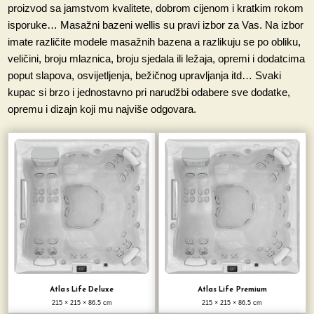
proizvod sa jamstvom kvalitete, dobrom cijenom i kratkim rokom
isporuke… Masažni bazeni wellis su pravi izbor za Vas. Na izbor
imate različite modele masažnih bazena a razlikuju se po obliku,
veličini, broju mlaznica, broju sjedala ili ležaja, opremi i dodatcima
poput slapova, osvijetljenja, bežičnog upravljanja itd… Svaki
kupac si brzo i jednostavno pri narudžbi odabere sve dodatke,
opremu i dizajn koji mu najviše odgovara.
Atlas Life Deluxe
Atlas Life Premium
215 × 215 × 86.5 cm
215 × 215 × 86.5 cm