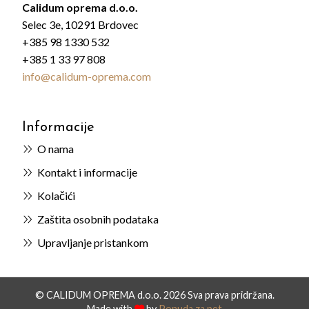
Calidum oprema d.o.o.
Selec 3e, 10291 Brdovec
+385 98 1330 532
+385 1 33 97 808
info@calidum-oprema.com
Informacije
O nama
Kontakt i informacije
Kolačići
Zaštita osobnih podataka
Upravljanje pristankom
© CALIDUM OPREMA d.o.o. 2026 Sva prava pridržana.
Made with
by
Ponuda za pet