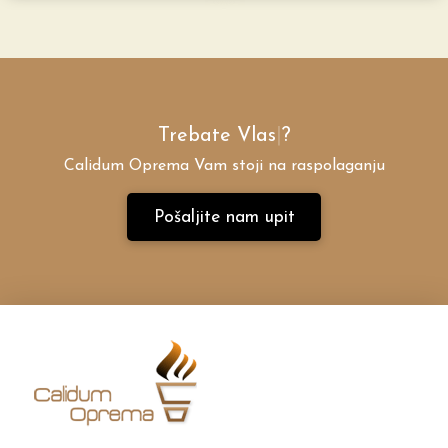
Trebate
Vlast
|
?
Calidum Oprema Vam stoji na raspolaganju
Pošaljite nam upit