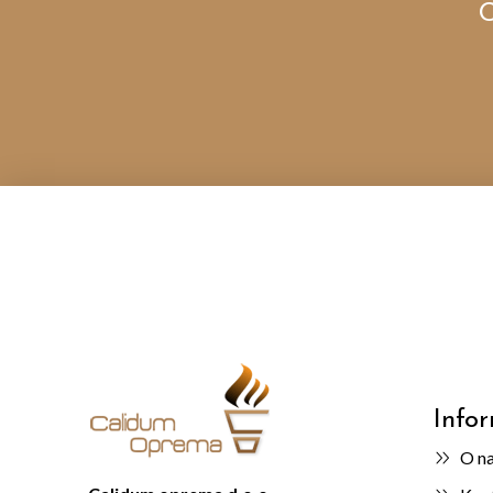
C
Info
O n