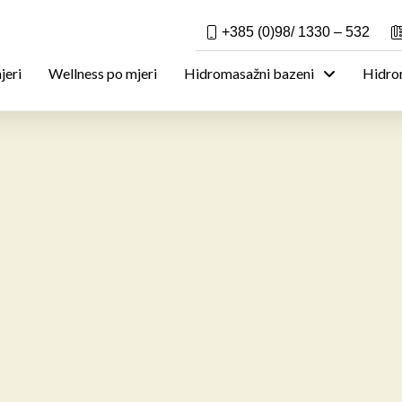
+385 (0)98/ 1330 – 532
jeri
Wellness po mjeri
Hidromasažni bazeni
Hidrom