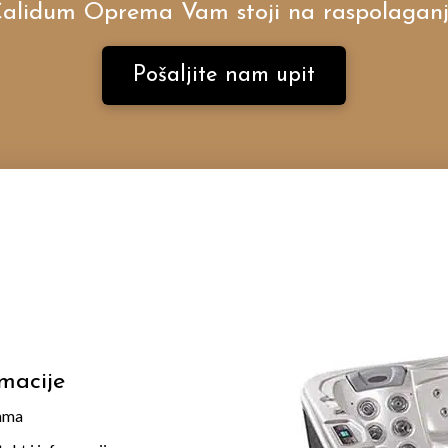
alidum Oprema Vam stoji na raspolagan
Pošaljite nam upit
rmacije
ama