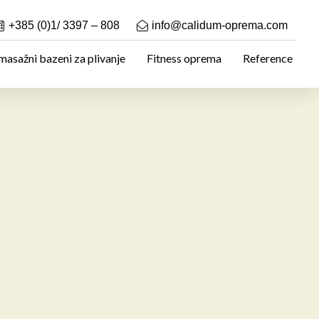
+385 (0)1/ 3397 – 808
info@calidum-oprema.com
asažni bazeni za plivanje
Fitness oprema
Reference