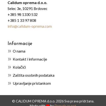
Calidum oprema d.o.o.
Selec 3e, 10291 Brdovec
+385 98 1330 532
+385 1 33 97 808
info@calidum-oprema.com
Informacije
O nama
Kontakt i informacije
Kolačići
Zaštita osobnih podataka
Upravljanje pristankom
© CALIDUM OPREMA d.o.o. 2026 Sva prava pridržana.
Made with
by
Ponuda za pet