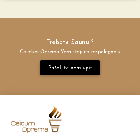
Trebate
Saun
|
?
Calidum Oprema Vam stoji na raspolaganju
Pošaljite nam upit