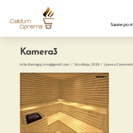
Saune po m
Kamera3
In by domagoj.zrno@gmail.com
16 svibnja, 2018
Leave a Comment