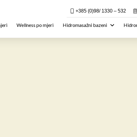
+385 (0)98/ 1330 – 532
jeri
Wellness po mjeri
Hidromasažni bazeni
Hidrom