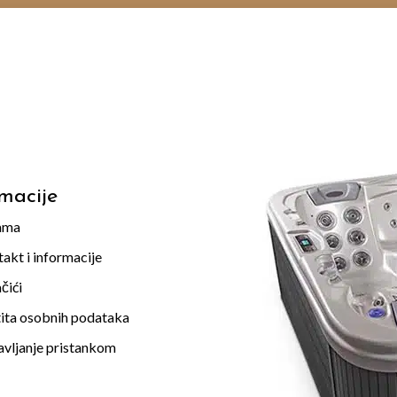
rmacije
ama
akt i informacije
čići
ita osobnih podataka
vljanje pristankom