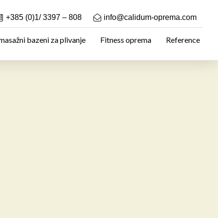
+385 (0)1/ 3397 – 808
info@calidum-oprema.com
asažni bazeni za plivanje
Fitness oprema
Reference