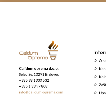
Info
O n
Calidum oprema d.o.o.
Kont
Selec 3e, 10291 Brdovec
Kola
+385 98 1330 532
Zašt
+385 1 33 97 808
info@calidum-oprema.com
Upra