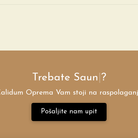
Trebate
Sa
|
?
alidum Oprema Vam stoji na raspolagan
Pošaljite nam upit