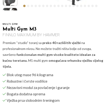
MULTI GYM
Multi Gym M3
FINNLO MAXIMUM BY HAMMER
Premium “studio” toranj sa
preko 40 različitih vježbi
na
profesionalnom nivou. Ne možete tražiti ništa bolje od ovoga,
savršeno
funkcionalan multi gym visoke kvalitete idealan za
kućnu teretanu.
M1 multi gym
omogućava vrhunsku vježbu cijelog
tijela.
Blok uteg mase 96 kilograma
Robustne i čvrste vodilice
Nezavisni modul za povlačenje i guranje
Bogata dodatna oprema
Vježba prsa slobodnim treningom