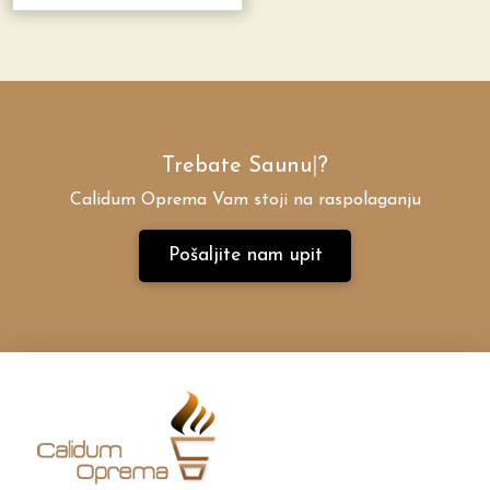
Trebate
Saunu
|
?
Calidum Oprema Vam stoji na raspolaganju
Pošaljite nam upit