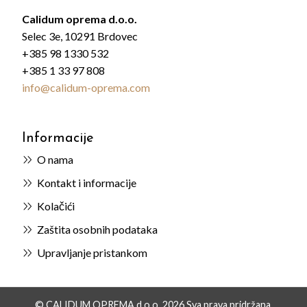
Calidum oprema d.o.o.
Selec 3e, 10291 Brdovec
+385 98 1330 532
+385 1 33 97 808
info@calidum-oprema.com
Informacije
O nama
Kontakt i informacije
Kolačići
Zaštita osobnih podataka
Upravljanje pristankom
© CALIDUM OPREMA d.o.o. 2026 Sva prava pridržana.