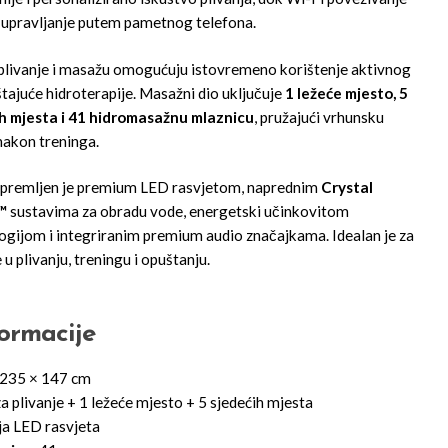
upravljanje putem pametnog telefona.
livanje i masažu omogućuju istovremeno korištenje aktivnog
štajuće hidroterapije. Masažni dio uključuje
1 ležeće mjesto, 5
h mjesta i 41 hidromasažnu mlaznicu
, pružajući vrhunsku
nakon treninga.
premljen je premium LED rasvjetom, naprednim
Crystal
™
sustavima za obradu vode, energetski učinkovitom
ogijom i integriranim premium audio značajkama. Idealan je za
 u plivanju, treningu i opuštanju.
ormacije
235 × 147 cm
a plivanje + 1 ležeće mjesto + 5 sjedećih mjesta
ja LED rasvjeta