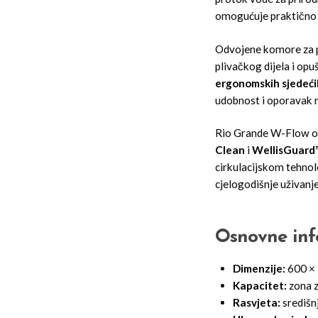
omogućuje praktično 
Odvojene komore za p
plivačkog dijela i opu
ergonomskih sjedeći
udobnost i oporavak 
Rio Grande W-Flow o
Clean
i
WellisGuard
cirkulacijskom tehnol
cjelogodišnje uživanje
Osnovne inf
Dimenzije:
600 × 
Kapacitet:
zona z
Rasvjeta:
središn