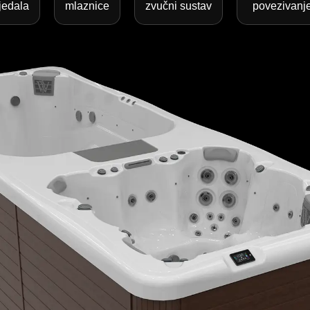
jedala
mlaznice
zvučni sustav
povezivanj