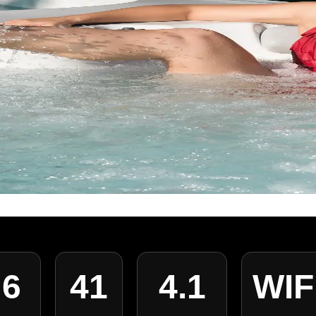
6
41
4.1
WIF