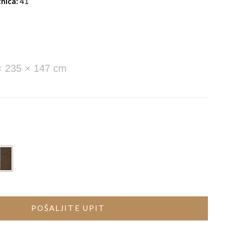
nica:
41
× 235 × 147 cm
POŠALJITE UPIT