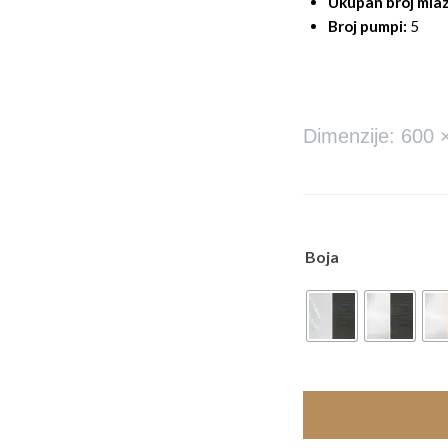
Ukupan broj mlaz
Broj pumpi:
5
Dimenzije: 600 
Boja