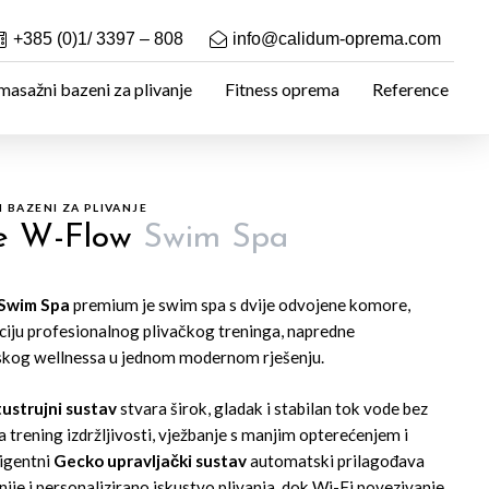
+385 (0)1/ 3397 – 808
info@calidum-oprema.com
asažni bazeni za plivanje
Fitness oprema
Reference
 BAZENI ZA PLIVANJE
de W-Flow
Swim Spa
Swim Spa
premium je swim spa s dvije odvojene komore,
ciju profesionalnog plivačkog treninga, napredne
ljskog wellnessa u jednom modernom rješenju.
strujni sustav
stvara širok, gladak i stabilan tok vode bez
za trening izdržljivosti, vježbanje s manjim opterećenjem i
ligentni
Gecko upravljački sustav
automatski prilagođava
ije i personalizirano iskustvo plivanja, dok Wi-Fi povezivanje