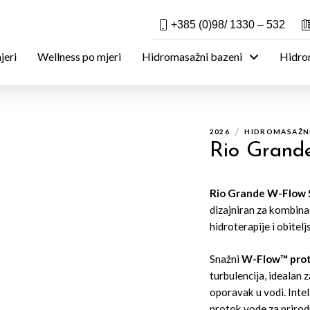
+385 (0)98/ 1330 – 532
jeri
Wellness po mjeri
Hidromasažni bazeni
Hidrom
/
2026
HIDROMASAŽNI
Rio Gran
Rio Grande W-Flow 
dizajniran za kombina
hidroterapije i obite
Snažni
W-Flow™ protu
turbulencija, idealan 
oporavak u vodi. Inte
protok vode za prirodn