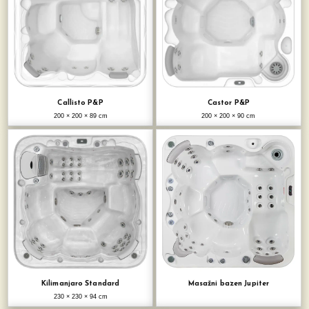
Callisto P&P
Castor P&P
200 × 200 × 89 cm
200 × 200 × 90 cm
Kilimanjaro Standard
Masažni bazen Jupiter
230 × 230 × 94 cm