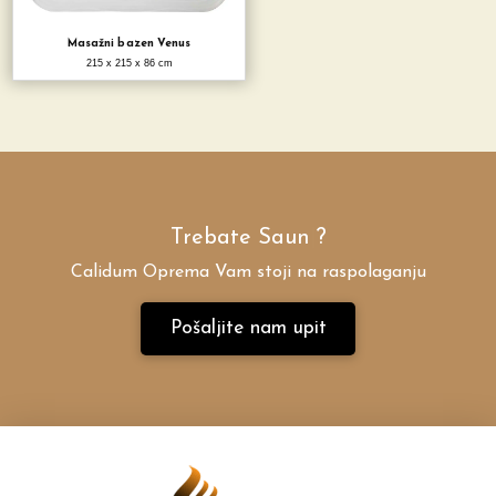
Masažni bazen Venus
215 x 215 x 86 cm
Trebate
Sau
|
?
Calidum Oprema Vam stoji na raspolaganju
Pošaljite nam upit