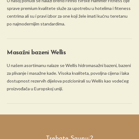
U našoj ponudi se nalazi brend Finnlo tvrtke Hammer Fitness čije
sprave premium kvalitete služe za upotrebu u hotelima i fiteness
centrima ali su i pravi izbor za one koji žele imati kućnu teretanu
po najmodernijim standardima.
Masažni bazeni Wellis
U našem asortimanu nalaze se Wellis hidromasažni bazeni, bazeni
za plivanje i masažne kade. Visoka kvaliteta, povoljna cijena i laka
dostupnost rezervih dijelova pozicionirali su Wellis kao vodećeg
proizvođača u Europskoj uniji.
Trebate
Saunu
|
?