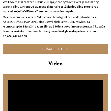
Wellisov masažni bazen Elbrus 230 spa je nadograđena verzija masažnog
bazena Elbrus.
Njegove izuzetne dimenzije pružaju dovoljno prostora a
opremljen je i WellDome™ sustavom masaže stopala.
Ova masažna kada sadrži 78 kromiranih prilagodljivih vodenih mlaznica,
AquaSOUL™ 2.1 POP-UP audio sustav i ekskluzivnu LED rasvjetu za
kromoterapiju.
Masažni bazen Elbrus 230 ima dovoljno prostora za 7 kupača,
tako da možete uživati u vrhunskoj masaži od glave do pete u društvu
prijatelja ili obitelj.
POŠALJITE UPIT
Video