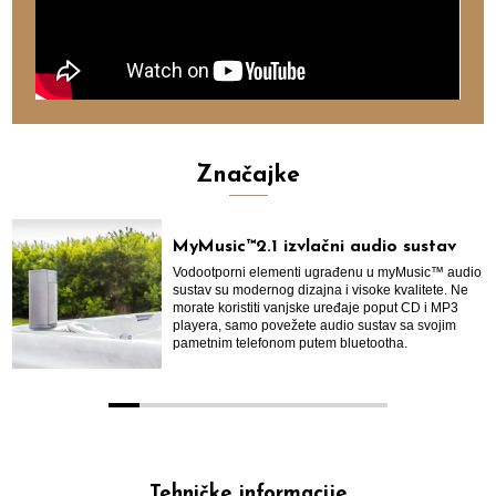
Značajke
MyMusic™2.1 izvlačni audio sustav
Vodootporni elementi ugrađenu u myMusic™ audio
sustav su modernog dizajna i visoke kvalitete. Ne
morate koristiti vanjske uređaje poput CD i MP3
playera, samo povežete audio sustav sa svojim
pametnim telefonom putem bluetootha.
0
1
2
3
4
5
6
7
8
Tehničke informacije