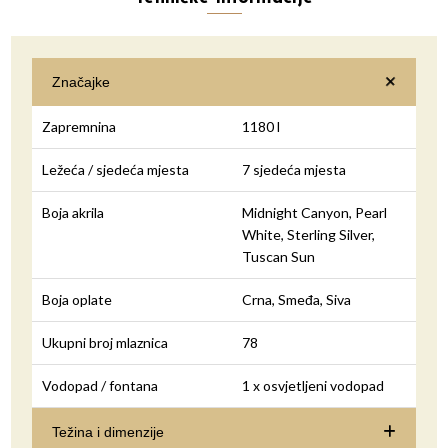
Značajke
Zapremnina
1180 l
Ležeća / sjedeća mjesta
7 sjedeća mjesta
Boja akrila
Midnight Canyon, Pearl
White, Sterling Silver,
Tuscan Sun
Boja oplate
Crna, Smeđa, Siva
Ukupni broj mlaznica
78
Vodopad / fontana
1 x osvjetljeni vodopad
Težina i dimenzije